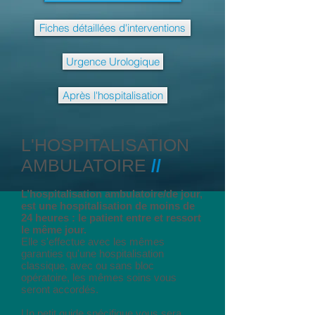
Fiches détaillées d'interventions
Urgence Urologique
Après l'hospitalisation
L'HOSPITALISATION
AMBULATOIRE
//
L’hospitalisation ambulatoire/de jour,
est une hospitalisation de moins de
24 heures : le patient entre et ressort
le même jour.
Elle s'effectue avec les mêmes
garanties qu'une hospitalisation
classique, avec ou sans bloc
opératoire, les mêmes soins vous
seront accordés.
Un petit guide spécifique vous sera