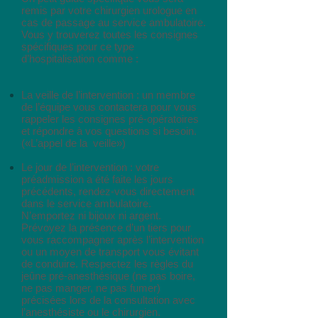
remis par votre chirurgien urologue en
cas de passage au service ambulatoire.
Vous y trouverez toutes les consignes
spécifiques pour ce type
d’hospitalisation comme :
La veille de l’intervention : un membre
de l’équipe vous contactera pour vous
rappeler les consignes pré-opératoires
et répondre à vos questions si besoin.
(«L’appel de la veille»)
Le jour de l’intervention : votre
préadmission a été faite les jours
précédents, rendez-vous directement
dans le service ambulatoire.
N’emportez ni bijoux ni argent.
Prévoyez la présence d’un tiers pour
vous raccompagner après l’intervention
ou un moyen de transport vous évitant
de conduire. Respectez les règles du
jeûne pré-anesthésique (ne pas boire,
ne pas manger, ne pas fumer)
précisées lors de la consultation avec
l’anesthésiste ou le chirurgien.